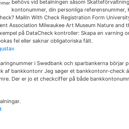
behövs vid betalningen såsom Skatteförvaltnin
kontonummer, din personliga referensnummer, K
heck? MailIn With Check Registration Form Universit
ent Association Milwaukee Art Museum Nature and 
 Exempel på DataCheck kontroller: Skapa en varning 
kas fel eller saknar obligatoriska fält.
gustav
earingnummer i Swedbank och sparbankerna börjar p
ck af bankkontonr Jeg søger et bankkontonr-check á
mre. Der er jo et checkciffer på både bankkontonum
lningar.
t