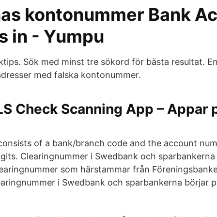
as kontonummer Bank Ac
 in - Yumpu
ktips. Sök med minst tre sökord för bästa resultat. E
 adresser med falska kontonummer.
 Check Scanning App – Appar 
consists of a bank/branch code and the account num
igits. Clearingnummer i Swedbank och sparbankerna k
clearingnummer som härstammar från Föreningsbanken
earingnummer i Swedbank och sparbankerna börjar p