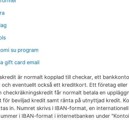
formel
ra
dag
ols
nomi su program
sa gift card email
kredit är normalt kopplad till checkar, ett bankkonto
ch eventuellt också ett kreditkort. Ett företag elle
en checkräkningskredit får normalt betala en upplägg
t för beviljad kredit samt ränta på utnyttjad kredit.
tas in. Numret skrivs i IBAN-format, en internationel
onummer i IBAN-format i internetbanken under "Kontoi