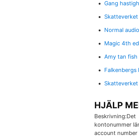
Gang hastigh
Skatteverket
Normal audi
Magic 4th ed
Amy tan fish
Falkenbergs 
Skatteverket
HJÄLP MED
Beskrivning:Det
kontonummer läng
account number e