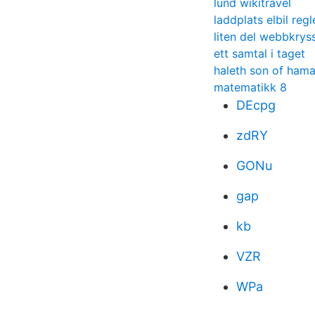
lund wikitravel
laddplats elbil regl
liten del webbkrys
ett samtal i taget
haleth son of ham
matematikk 8
DEcpg
zdRY
GONu
gap
kb
VZR
WPa