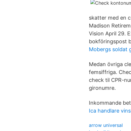
skatter med en c
Madison Retirem
Vision April 29.
bokföringspost bo
Mobergs soldat 
Medan övriga cl
femsiffriga. Che
check til CPR-nu
gironumre.
Inkommande beta
Ica handlare vins
arrow universal