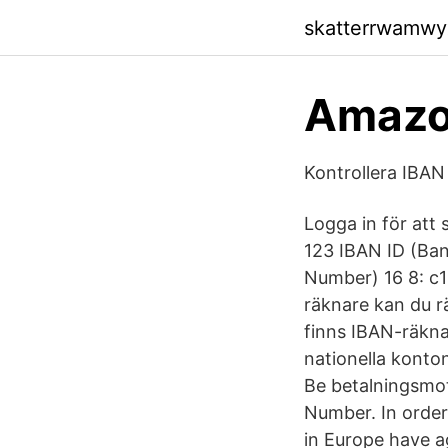
skatterrwamwyx
Amazon
Kontrollera IBAN 
Logga in för att 
123 IBAN ID (Ba
Number) 16 8: c1
räknare kan du r
finns IBAN-räkna
nationella konto
Be betalningsmo
Number. In order
in Europe have a